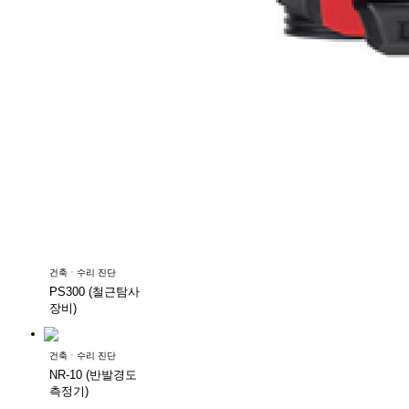
건축ㆍ수리 진단
PS300 (철근탐사
장비)
건축ㆍ수리 진단
NR-10 (반발경도
측정기)