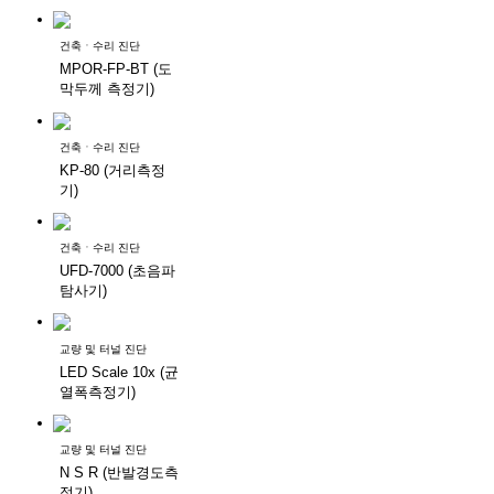
건축ㆍ수리 진단
MPOR-FP-BT (도
막두께 측정기)
건축ㆍ수리 진단
KP-80 (거리측정
기)
건축ㆍ수리 진단
UFD-7000 (초음파
탐사기)
교량 및 터널 진단
LED Scale 10x (균
열폭측정기)
교량 및 터널 진단
N S R (반발경도측
정기)