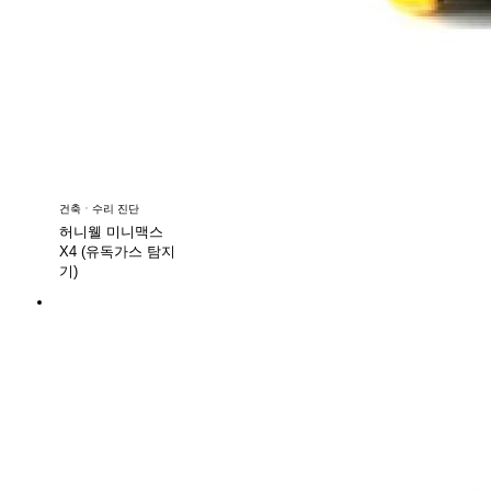
건축ㆍ수리 진단
허니웰 미니맥스
X4 (유독가스 탐지
기)