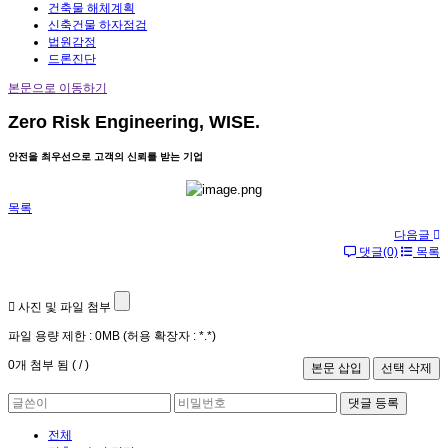
건축물 해체계획
신축건물 하자점검
법원감정
드론진단
본문으로 이동하기
Zero Risk Engineering, WISE.
안전을 최우선으로 고객의 신뢰를 받는 기업
목록
다음글
댓글(0)
목록
사진 및 파일 첨부
파일 용량 제한 :
0MB
(허용 확장자 :
*.*
)
0
개 첨부 됨 (
/
)
댓글 등록
전체