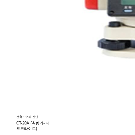
건축ㆍ수리 진단
CT-20A (측량기- 데
오도라이트)