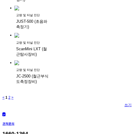
교량 및 터널 진단
JUST-500 (초음파
측정기)
교량 및 터널 진단
ScanMini LXT (철
근탐사장비)
교량 및 터널 진단
JC-2500 (철근부식
도측정장비)
<
1
2
>
쓰기
견적문의
1660-1364