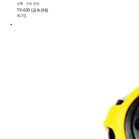
건축ㆍ수리 진단
TX-630 (금속관탐
지기)