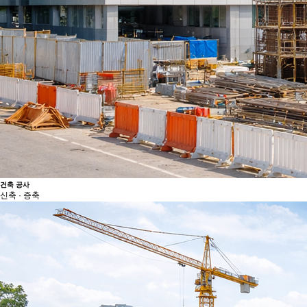
건축 공사
신축 · 증축