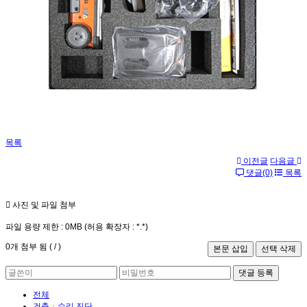
목록
이전글
다음글
댓글(0)
목록
사진 및 파일 첨부
파일 용량 제한 :
0MB
(허용 확장자 :
*.*
)
0
개 첨부 됨 (
/
)
댓글 등록
전체
건축ㆍ수리 진단