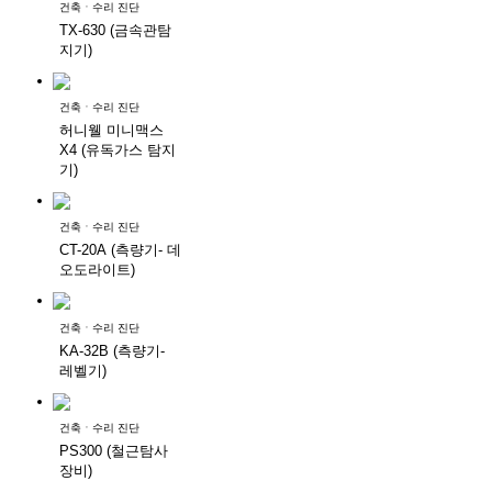
건축ㆍ수리 진단
TX-630 (금속관탐
지기)
건축ㆍ수리 진단
허니웰 미니맥스
X4 (유독가스 탐지
기)
건축ㆍ수리 진단
CT-20A (측량기- 데
오도라이트)
건축ㆍ수리 진단
KA-32B (측량기-
레벨기)
건축ㆍ수리 진단
PS300 (철근탐사
장비)