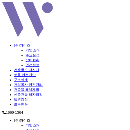
(주)와이즈
기업소개
주요실적
장비현황
안전정보
건축물 안전진단
토목 안전진단
구조설계
건설공사 안전관리
건축물 해체계획
신축건물 하자점검
법원감정
드론진단
1660-1364
(주)와이즈
기업소개