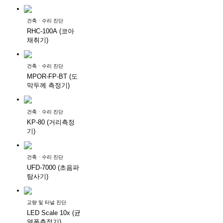
건축ㆍ수리 진단
RHC-100A (코아
채취기)
건축ㆍ수리 진단
MPOR-FP-BT (도
막두께 측정기)
건축ㆍ수리 진단
KP-80 (거리측정
기)
건축ㆍ수리 진단
UFD-7000 (초음파
탐사기)
교량 및 터널 진단
LED Scale 10x (균
열폭측정기)