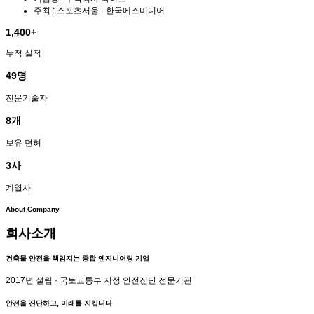
주최 : 스포츠서울 · 한국에스미디어
1,400
+
누적 실적
49
명
전문기술자
8
개
보유 면허
3
사
계열사
About Company
회사소개
건축물 안전을 책임지는 종합 엔지니어링 기업
2017년 설립 · 국토교통부 지정 안전진단 전문기관
안전을 진단하고,
미래를 지킵니다