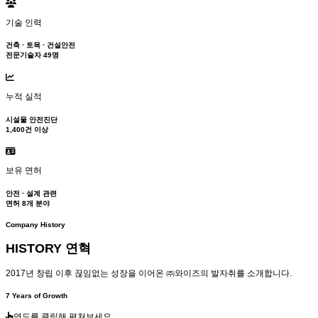
기술 인력
건축 · 토목 · 건설안전
전문기술자 49명
누적 실적
시설물 안전진단
1,400건 이상
보유 면허
안전 · 설계 관련
면허 8개 분야
Company History
HISTORY 연혁
2017년 창립 이후 끊임없는 성장을 이어온 ㈜와이즈의 발자취를 소개합니다.
7 Years of Growth
연도를 클릭해 펼쳐보세요