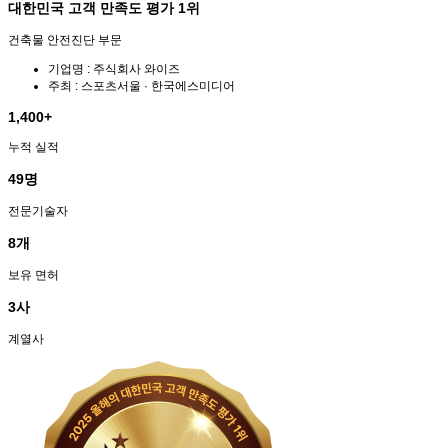
대한민국 고객 만족도 평가 1위
건축물 안전진단 부문
기업명 : 주식회사 와이즈
주최 : 스포츠서울 · 한국에스미디어
1,400
+
누적 실적
49
명
전문기술자
8
개
보유 면허
3
사
계열사