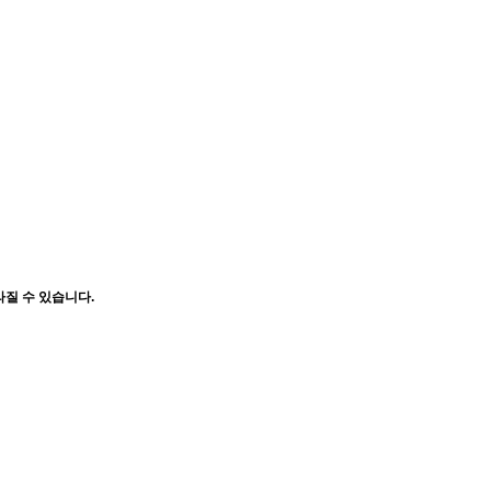
토목 안전진단
구조설계
건설공사 안전관리
건축물 해
라질 수 있습니다.