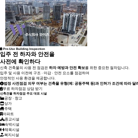
(주)와이즈
건축물 안전진단
드론진단
Pre-Use Building Inspection
입주 전 하자와 안전을
사전에
확인하다
신축 건축물의 사용 전 점검은
하자 예방과 안전 확보
를 위한 중요한 절차입니다.
입주 및 사용 이전에 구조 · 마감 · 안전 요소를 점검하여
안정적인 사용 환경을 제공합니다.
법정 사전점검 의무 여부는 건축물 유형(예: 공동주택 등)과 인허가 조건에 따라 달
무료 하자점검 상담 받기
신축건물 하자점검 주요 대표 시설
공장 · 창고
상가
주택
아파트
종교시설
숙박시설
체육시설
복지시설