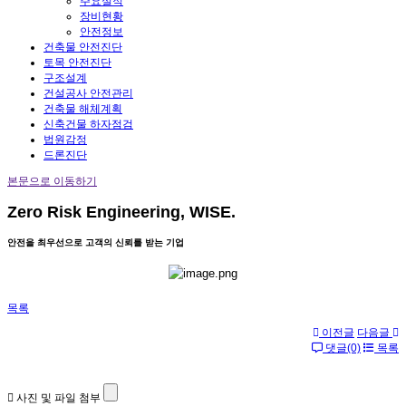
주요실적
장비현황
안전정보
건축물 안전진단
토목 안전진단
구조설계
건설공사 안전관리
건축물 해체계획
신축건물 하자점검
법원감정
드론진단
본문으로 이동하기
Zero Risk Engineering, WISE.
안전을 최우선으로 고객의 신뢰를 받는 기업
목록
이전글
다음글
댓글(0)
목록
사진 및 파일 첨부