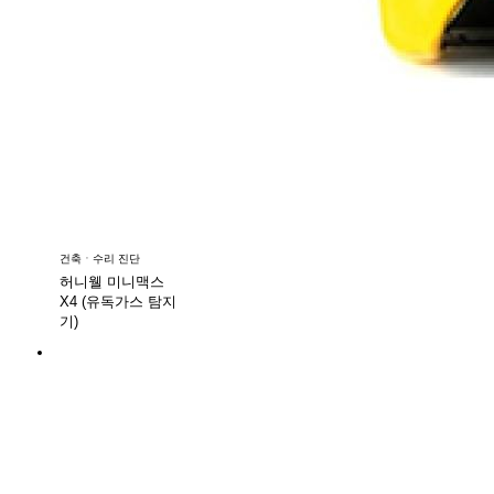
건축ㆍ수리 진단
허니웰 미니맥스
X4 (유독가스 탐지
기)