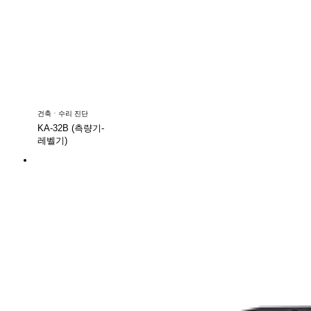
건축ㆍ수리 진단
KA-32B (측량기-
레벨기)