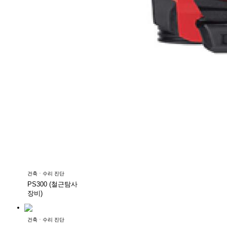
건축ㆍ수리 진단
PS300 (철근탐사
장비)
건축ㆍ수리 진단