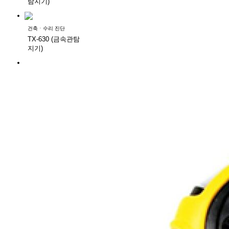
탐지기)
건축ㆍ수리 진단
TX-630 (금속관탐
지기)