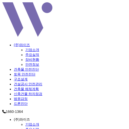
(주)와이즈
기업소개
주요실적
장비현황
안전정보
건축물 안전진단
토목 안전진단
구조설계
건설공사 안전관리
건축물 해체계획
신축건물 하자점검
법원감정
드론진단
1660-1364
(주)와이즈
기업소개