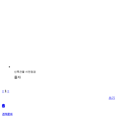
신축건물 사전점검
줄자
<
1
>
쓰기
견적문의